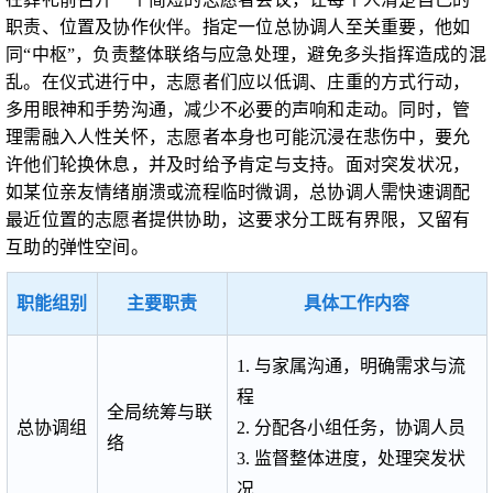
职责、位置及协作伙伴。指定一位总协调人至关重要，他如
同“中枢”，负责整体联络与应急处理，避免多头指挥造成的混
乱。在仪式进行中，志愿者们应以低调、庄重的方式行动，
多用眼神和手势沟通，减少不必要的声响和走动。同时，管
理需融入人性关怀，志愿者本身也可能沉浸在悲伤中，要允
许他们轮换休息，并及时给予肯定与支持。面对突发状况，
如某位亲友情绪崩溃或流程临时微调，总协调人需快速调配
最近位置的志愿者提供协助，这要求分工既有界限，又留有
互助的弹性空间。
职能组别
主要职责
具体工作内容
1. 与家属沟通，明确需求与流
程
全局统筹与联
总协调组
2. 分配各小组任务，协调人员
络
3. 监督整体进度，处理突发状
况