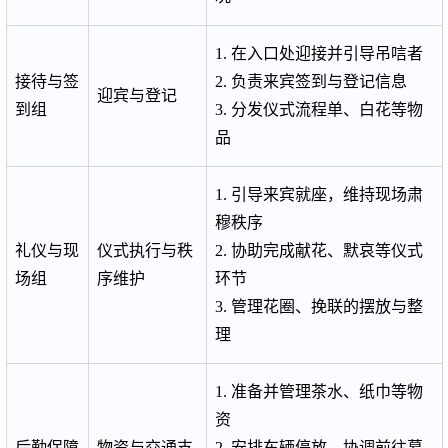
1. 在入口处迎接并引导吊唁者
接待与签
2. 负责来宾签到与登记信息
迎宾与登记
到组
3. 分发仪式流程单、白花等物
品
1. 引导来宾就座，维持现场肃
穆秩序
礼仪与现
仪式执行与秩
2. 协助完成献花、默哀等仪式
场组
序维护
环节
3. 管理花圈、挽联的摆放与整
理
1. 准备并管理茶水、纸巾等物
资
后勤保障
物资与交通支
2. 安排车辆停放，协调前往墓