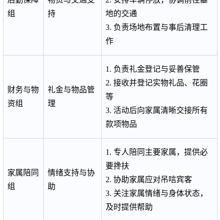
组
持
地的交通
3. 负责场地布置与事后清理工
作
1. 负责礼金登记与妥善保管
2. 接收并登记实物礼品、花圈
财务与物
礼金与物品管
等
资组
理
3. 活动后向家属清晰交接所有
款项物品
1. 专人陪同主要家属，提供必
要搀扶
家属陪同
情绪支持与协
2. 协助家属应对吊唁宾客
组
助
3. 关注家属情绪与身体状态，
及时提供帮助