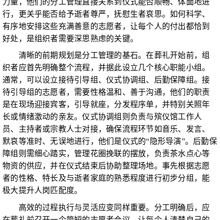
力量，他们的分工管理直接关系到仪式能否顺畅、体面地进
行，更关乎能否给予逝者尊严，抚慰生者哀思。如何科学、
有序地安排这些充满善意的志愿者，让每个人的付出都恰到
好处，是组织者需要深思熟虑的关键。
清晰的前期规划是分工管理的基石。在葬礼开始前，组
织者应首先明确整个流程，并据此设立几个核心职能小组。
通常，可以设立接待引导组、仪式协调组、后勤保障组。接
待引导组的志愿者，需要性格温和、善于沟通，他们的职责
是在现场迎接宾客，引导就座，分发程序单，并特别关照年
长或情绪激动的亲友。仪式协调组则负责与殡仪馆工作人
员、主持者或宗教人士对接，确保流程环节如音乐、发言、
默哀等准时、无误地进行，他们是仪式的“隐形导演”。后勤保
障组则需细心踏实，管理花圈挽联的摆放，负责茶水点心等
物资的供应，并在仪式结束后协助整理场地。事先根据志愿
者的性格、特长及与逝者家庭的熟悉程度进行初步分组，能
极大提升人岗匹配度。
高效的过程执行与灵活应变同样重要。分工明确后，应
在葬礼前召开一个简短的志愿者会议，让每个人清楚自己的