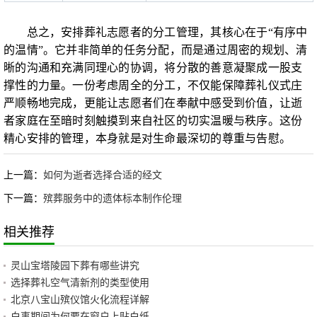
总之，安排葬礼志愿者的分工管理，其核心在于“有序中
的温情”。它并非简单的任务分配，而是通过周密的规划、清
晰的沟通和充满同理心的协调，将分散的善意凝聚成一股支
撑性的力量。一份考虑周全的分工，不仅能保障葬礼仪式庄
严顺畅地完成，更能让志愿者们在奉献中感受到价值，让逝
者家庭在至暗时刻触摸到来自社区的切实温暖与秩序。这份
精心安排的管理，本身就是对生命最深切的尊重与告慰。
上一篇：
如何为逝者选择合适的经文
下一篇：
殡葬服务中的遗体标本制作伦理
相关推荐
灵山宝塔陵园下葬有哪些讲究
选择葬礼空气清新剂的类型使用
北京八宝山殡仪馆火化流程详解
白事期间为何要在窗户上贴白纸