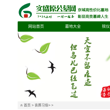
网站首页
墓地大全
殡仪
首页
>
丧葬习俗
> >