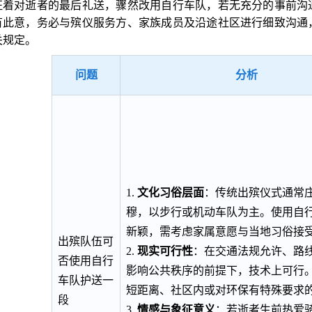
征着对逝者的最后礼送，骤然改用自行车队，若无充分的事前沟
有此意，务必与殡仪服务方、家族成员及沿途社区进行细致沟通
关规定。
问题
分析
1.
文化习俗层面
：传统出殡仪式通常
穆，以步行或机动车队为主。使用自
新颖，需考虑家属意愿与当地习俗接
出殡队伍可
2.
现实可行性
：在交通法规允许、路
否使用自行
影响公共秩序的前提下，技术上可行
车队护送一
短距离、社区内或对环保有特殊要求
段
3.
情感与象征意义
：若逝者生前热爱