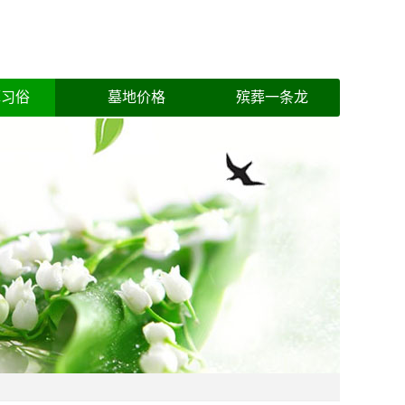
葬习俗
墓地价格
殡葬一条龙