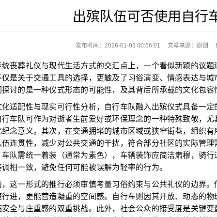
出殡队伍可否使用自行
发布时间：2026-01-03 00:56:01
文章来源：原创
丧葬礼仪与现代生活方式的交汇点上，一个看似新颖的议题逐
不仅是关于交通工具的选择，更触及了习俗演变、情感表达与城
们探讨的是一种仪式形态的可能性，及其背后所承载的文化包容
适配性与现实可行性分析，自行车队融入出殡仪式具备一定的
自行车队可作为对逝者生前爱好或环保理念的一种特殊致敬，尤
化纪念意义。其次，在交通拥堵的城市区域或狭窄街巷，组织有
队伍连贯性，减少对公共交通的干扰，符合部分社区的实际管理
。车队需统一着装（通常为素色），车辆装饰应简洁肃穆，骑行
基调相一致，避免任何可能被误解为轻率的行为。
这一形式的推行必须审慎考量习俗约束与公共礼仪的边界。传统
速行进，更能营造凝重的空间感。自行车则因其开放、动态的物
临安全与庄重感的双重挑战。此外，社会公众的接受度是关键变