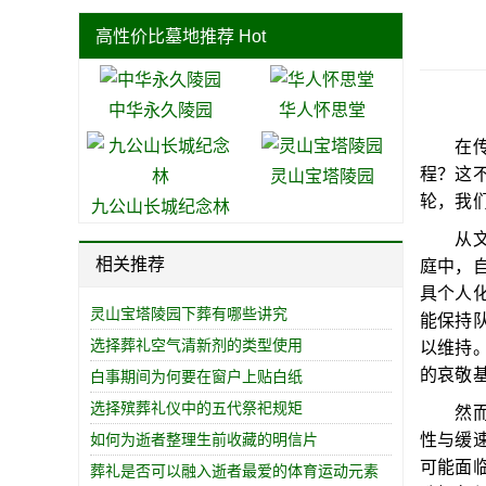
高性价比墓地推荐
Hot
中华永久陵园
华人怀思堂
在传统
程？这
灵山宝塔陵园
轮，我
九公山长城纪念林
从文化
相关推荐
庭中，
具个人
灵山宝塔陵园下葬有哪些讲究
能保持
选择葬礼空气清新剂的类型使用
以维持
的哀敬
白事期间为何要在窗户上贴白纸
选择殡葬礼仪中的五代祭祀规矩
然而，
性与缓
如何为逝者整理生前收藏的明信片
可能面
葬礼是否可以融入逝者最爱的体育运动元素