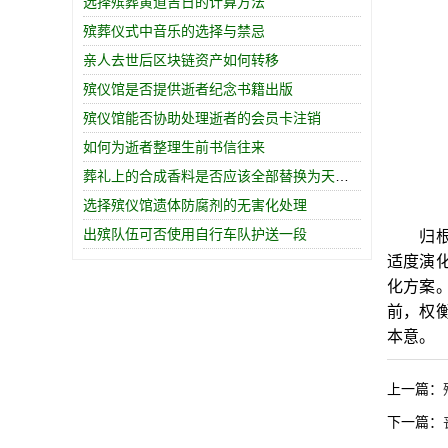
选择殡葬黄道吉日的计算方法
殡葬仪式中音乐的选择与禁忌
亲人去世后区块链资产如何转移
殡仪馆是否提供逝者纪念书籍出版
殡仪馆能否协助处理逝者的会员卡注销
如何为逝者整理生前书信往来
葬礼上的合成香料是否应该全部替换为天然精油
选择殡仪馆遗体防腐剂的无害化处理
出殡队伍可否使用自行车队护送一段
归根结
适度演
化方案
前，权
本意。
上一篇：
下一篇：