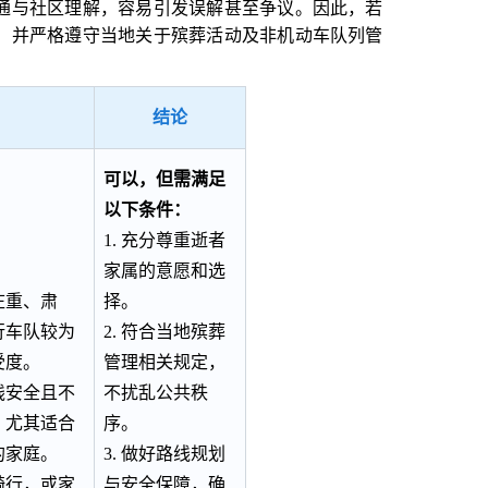
通与社区理解，容易引发误解甚至争议。因此，若
，并严格遵守当地关于殡葬活动及非机动车队列管
结论
可以，但需满足
以下条件：
1. 充分尊重逝者
家属的意愿和选
庄重、肃
择。
行车队较为
2. 符合当地殡葬
受度。
管理相关规定，
线安全且不
不扰乱公共秩
。尤其适合
序。
的家庭。
3. 做好路线规划
骑行，或家
与安全保障，确