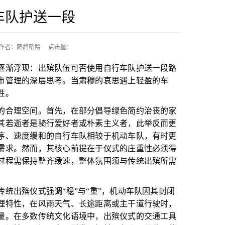
车队护送一段
作者：鹧鸪哨哈
点击量：
渐浮现：出殡队伍可否使用自行车队护送一段路
市管理的深层思考。当肃穆的哀思遇上轻盈的车
性。
合理空间。首先，在部分倡导绿色简约治丧的家
其若逝者是骑行爱好者或朴素主义者，此举反而更
序、速度缓和的自行车队相较于机动车队，有时更
需求。然而，其核心前提在于仪式的庄重性必须得
过程需保持整齐缓速，整体氛围须与传统出殡所需
出殡仪式强调“稳”与“重”，机动车队因其封闭
理特性，在风雨天气、长途距离或主干道行驶时，
量。在多数传统文化语境中，出殡仪式的交通工具