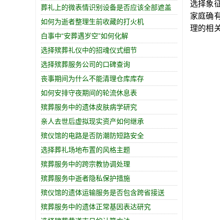
选择象
葬礼上的微表情识别设备是否应该全部遮盖
家庭确
如何为逝者整理生前收藏的打火机
理的相
白事中“安葬遇岁空”如何化解
选择殡葬礼仪中的招魂仪式细节
选择殡葬服务公司的口碑查询
丧事期间为什么不能清理仓库库存
如何安排守夜期间的轮流休息表
殡葬服务中的遗体皮肤病学研究
亲人去世后虚拟现实资产如何继承
殡仪馆的电路是否防潮防短路安全
选择葬礼场地布置的风格主题
殡葬服务中的跨宗教协调处理
殡葬服务中逝者隐私保护措施
殡仪馆的遗体运输服务是否包含跨省接送
殡葬服务中的遗体正常基因表达研究