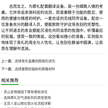
总而言之，为葬礼配置翻译设备，是一份细致入微的考
量。它并非追求高科技的炫目，而是着眼于功能的稳定、使
用的便捷与情感的呵护。一套合适的无线同传设备，配合一
位准备充分的翻译人员，便能默默守护这场告别的完整性，
让不同语言的亲友都能沉浸在共同追思的氛围中，听懂最后
的祝福，感受一致的情谊。这份看似微小的准备，实则极大
地体现了丧礼的周全与人性化，让告别在静谧中圆满，让哀
思在理解中流淌。
上一篇：
选择骨灰盒雕刻图案的讲究
下一篇：
选择墓葬防辐射的屏蔽材料
相关推荐
灵山宝塔陵园下葬有哪些讲究
选择葬礼空气清新剂的类型使用
北京八宝山殡仪馆火化流程详解