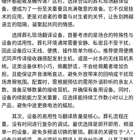
缅怀都能被准确传递？这时，选择合适的葬礼现场翻译设
备，便成为了一份至关重要且充满敬意的准备。它不仅是技
术的应用，更是对逝者的尊重与对生者的关怀，让告别跨越
语言的阻隔，凝聚起共同的情感。
选择葬礼现场翻译设备，首要考虑的是场合的特殊性与
设备的适用性。葬礼环境通常需要安静、私密且不受干扰，
因此设备应以无线、便携、操作简单为核心。推荐使用便携
式同声传译接收器搭配发射主机，或是一对多的无线耳机系
统。这类设备体积小巧，佩戴舒适，不会给佩戴者增加负
担，且能保证声音清晰直达，避免外放带来的回响或干扰现
场肃穆氛围。配置时，需根据预估的需用外语聆听的亲友人
数，准备足够数量的接收耳机，并确保有备用设备。同时，
设备的续航能力至关重要，应选择能持续工作数小时以上的
产品，避免中途更换电池的尴尬。
其次，设备的易用性与翻译质量是核心。葬礼流程庄
重，没有时间进行复杂的调试。最优选择是即开即用、频道
单一的设备，避免多频道切换的繁琐。翻译的关键在于“人”，
设备只是桥梁。务必提前与翻译人员充分沟通，让其了解流