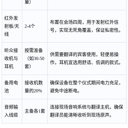
量）
红外发
布置在会场四周，用于发射红外信
射板/天
2-4个
号，实现无死角覆盖，保证私密性。
线
听众接
按需准备
供需要翻译的宾客使用，轻便易操
收机与
（如30-50
作，耳机宜选用舒适、低调的款式。
耳机
套）
备用电
接收机数
确保设备在整个仪式期间电力充足，
池
量的20%
避免中途断电。
音频输
连接现场音响系统与翻译主机，确保
主备各1套
入线缆
翻译员能清晰收听到现场原声。